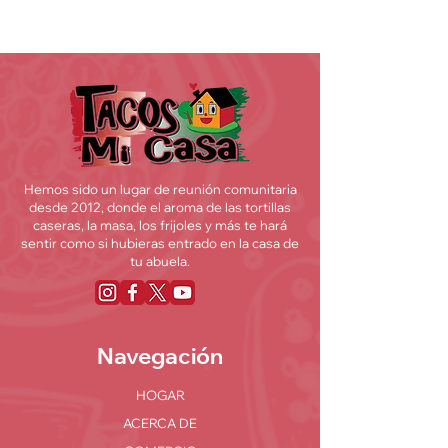
Hemos sido un lugar de reunión comunitaria
desde 2012, donde el aroma de las tortillas
caseras, la masa, los frijoles y más te hará
sentir como si hubieras entrado en la casa de
tu abuela.
Navegación
HOGAR
ACERCA DE