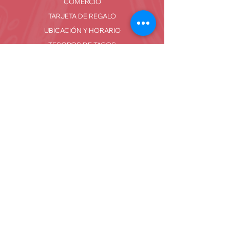
COMERCIO
TARJETA DE REGALO
UBICACIÓN Y HORARIO
TESOROS DE TACOS
Ubicaciones
Tacos Mi Casa #1
711 N Stratford Rd Suite D, Lago Moisés,
WA
98837
Tacos Mi Casa #2
110 E 5th Ave Moses Lake, WA 98837
Tacos Mi Casa - Ephrata
2309 Rd 14.4 NW, Ephrata, WA 98823
Datos de contacto
Tacos Mi Casa #1:
(509)750-0208