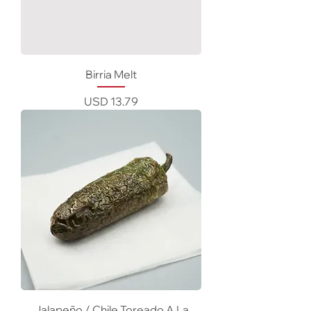
Birria Melt
Precio
USD 13.79
Jalapeño / Chile Toreado A La