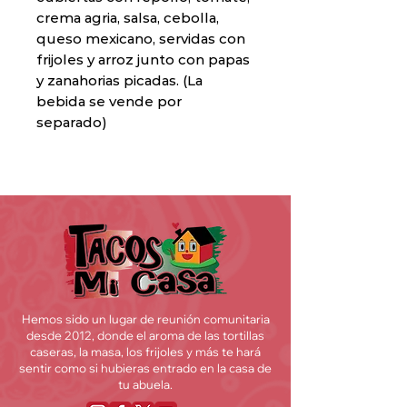
crema agria, salsa, cebolla,
queso mexicano, servidas con
frijoles y arroz junto con papas
y zanahorias picadas. (La
bebida se vende por
separado)
Hemos sido un lugar de reunión comunitaria
desde 2012, donde el aroma de las tortillas
caseras, la masa, los frijoles y más te hará
sentir como si hubieras entrado en la casa de
tu abuela.