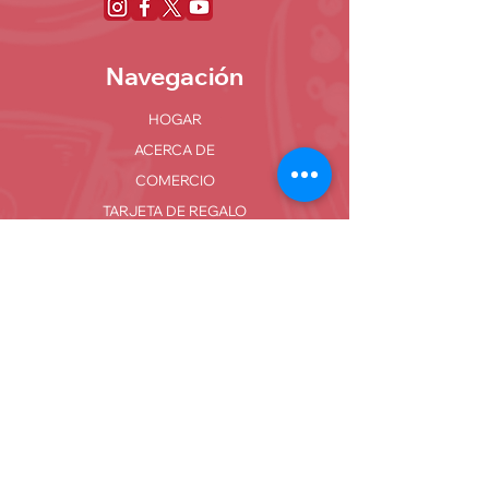
Navegación
HOGAR
ACERCA DE
COMERCIO
TARJETA DE REGALO
UBICACIÓN Y HORARIO
TESOROS DE TACOS
Ubicaciones
Tacos Mi Casa #1
711 N Stratford Rd Suite D, Lago Moisés,
WA
98837
Tacos Mi Casa #2
110 E 5th Ave Moses Lake, WA 98837