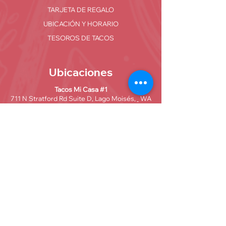
TARJETA DE REGALO
UBICACIÓN Y HORARIO
TESOROS DE TACOS
Ubicaciones
Tacos Mi Casa #1
711 N Stratford Rd Suite D, Lago Moisés,
WA
98837
Tacos Mi Casa #2
110 E 5th Ave Moses Lake, WA 98837
Tacos Mi Casa - Ephrata
2309 Rd 14.4 NW, Ephrata, WA 98823
Datos de contacto
Tacos Mi Casa #1:
(509)750-0208