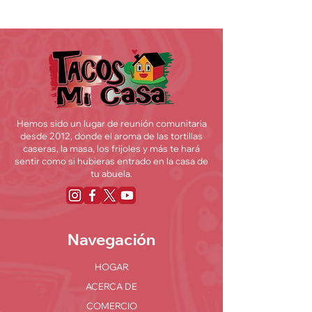
Hemos sido un lugar de reunión comunitaria
desde 2012, donde el aroma de las tortillas
caseras, la masa, los frijoles y más te hará
sentir como si hubieras entrado en la casa de
tu abuela.
Navegación
HOGAR
ACERCA DE
COMERCIO